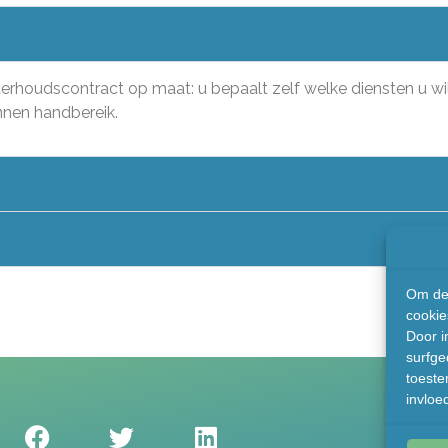
derhoudscontract op maat: u bepaalt zelf welke diensten u wi
innen handbereik.
Om de 
cookie
Door i
surfge
toeste
invloe